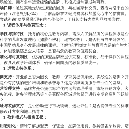
场检验、拥有多年运营经验的品牌，其模式通常更成熟可靠。
场口碑
：通过实地走访已加盟的园所、与在园家长交流、查看网络平台的
评价（注意甄别水军），了解品牌在终端消费者和加盟商心中的信誉度。
尝试咨询“哈罗呦呦”现有的合作伙伴，了解其支持力度和品牌美誉度。
课程体系与教育理念
：
学性与独特性
：托育的核心是教育内容。需深入了解品牌的课程体系是否
科学的儿童发展理论（如蒙台梭利、瑞吉欧等），是否拥有自主研发的、
中国婴幼儿身心发展规律的课程。了解“哈罗呦呦”的教育理念是偏向智力
、体能发展还是全人培养，是否与您的教育价值观契合。
准化与可复制性
：优秀的加盟品牌应提供完整、标准化、易于操作的课程
、教具及教学培训体系，确保不同园所的教育质量统一。
运营支持体系
：
训支持
：开业前是否为园长、教师、保育员提供系统、实战性的培训？开
是否有持续的进阶培训和教学督导？这是保障园所服务专业性的基础。
营管理支持
：品牌方是否提供标准化的运营管理手册、市场营销方案、客
务流程、财务管理体系等？是否配备区域运营督导进行定期巡店和问题解
？
址与装修支持
：是否协助进行市场调研、选址评估？是否提供专业的标准
修设计方案和施工指导？
盈利模式与投资回报
：
用透明化
：清晰了解加盟费、保证金、品牌使用费、教具设备采购费、培