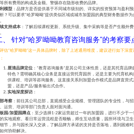
等所有费用的构成及金额。警惕存在隐形收费的品牌。
利模型
：品牌方是否提供基于不同城市级别的、详实的投资预算与盈利预
析？可以要求“哈罗呦呦”提供类似区域或城市加盟园的典型财务数据作为
。
续支持成本
：了解后续课程更新、系统升级、集中采购等是否产生额外费
。
二、 针对“哈罗呦呦教育咨询服务”的考察要
评估“哈罗呦呦”这一具体品牌时，除了上述通用维度，建议进行如下深度
：
厘清品牌定位
：“教育咨询服务”是其公司主体性质，还是其托育品牌
特色？需明确其核心业务是直接运营托育园所，还是主要为托育机构
供课程、培训等咨询服务。这直接关系到加盟合作模式是品牌直营式
盟，还是产品/服务输出式合作。
实地深度探访
：
部考察
：前往其公司总部，直观感受企业规模、管理团队的专业性，与招
、运营、培训等部门负责人面对面沟通。
板园/加盟园蹲点
：至少选择1-2家运营超过一年的加盟园，进行不少于一
的实地观察。看日常运营流程是否顺畅，师生互动质量，园所环境与卫生
细节，并与园长深入交谈，了解品牌方承诺的支持是否落地，遇到困难时
如何协助解决。