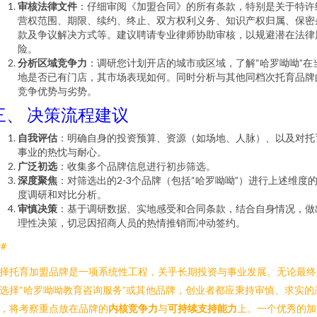
审核法律文件
：仔细审阅《加盟合同》的所有条款，特别是关于特许
营权范围、期限、续约、终止、双方权利义务、知识产权归属、保密
款及争议解决方式等。建议聘请专业律师协助审核，以规避潜在法律
险。
分析区域竞争力
：调研您计划开店的城市或区域，了解“哈罗呦呦”在
地是否已有门店，其市场表现如何。同时分析与其他同档次托育品牌
竞争优势与劣势。
三、 决策流程建议
自我评估
：明确自身的投资预算、资源（如场地、人脉）、以及对托
事业的热忱与耐心。
广泛初选
：收集多个品牌信息进行初步筛选。
深度聚焦
：对筛选出的2-3个品牌（包括“哈罗呦呦”）进行上述维度
度调研和对比分析。
审慎决策
：基于调研数据、实地感受和合同条款，结合自身情况，做
理性决策，切忌因招商人员的热情推销而冲动签约。
##
择托育加盟品牌是一项系统性工程，关乎长期投资与事业发展。无论最终
选择“哈罗呦呦教育咨询服务”或其他品牌，创业者都应秉持审慎、求实的
，将考察重点放在品牌的
内核竞争力
与
可持续支持能力
上。一个优秀的加