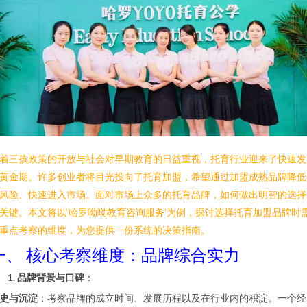
着三孩政策的开放与社会对早期教育的日益重视，托育行业迎来了快速发
黄金期。许多创业者将目光投向了托育加盟，希望通过加盟成熟品牌降低
风险、快速进入市场。面对市场上众多的托育品牌，如何做出明智的选择
关键。本文将以‘哈罗呦呦教育咨询服务’为例，探讨选择托育加盟品牌时
重点考察的维度，为您提供一份系统的决策指南。
一、 核心考察维度：品牌综合实力
品牌背景与口碑
：
史与沉淀
：考察品牌的成立时间、发展历程以及在行业内的积淀。一个经