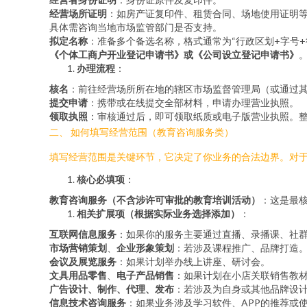
经营场所证明
：如房产证复印件、租赁合同、场地使用证明
具体需咨询当地市场监管部门是否支持。
拟定名称
：准备多个备选名称，格式通常为“行政区划+字号+行
《个体工商户开业登记申请书》或《公司设立登记申请书》
办理流程
：
核名
：前往经营场所所在地的辖区市场监督管理局（或通过其
提交申请
：携带或在线提交全部材料，申请办理营业执照。
领取执照
：审核通过后，即可领取纸质或电子版营业执照。整
二、 如何填写经营范围（教育咨询服务类）
填写经营范围是关键环节，它决定了你业务的合法边界。对
核心必填项
：
教育咨询服务（不含涉许可审批的教育培训活动）
：这是最
相关扩展项（根据实际业务选择添加）
：
互联网信息服务
：如果你的服务主要通过直播、录播课、社
市场营销策划
、
企业形象策划
：若涉及课程推广、品牌打造
会议及展览服务
：如果计划举办线上讲座、研讨会。
文具用品零售
、
电子产品销售
：如果计划在小店关联销售教
广告设计、制作、代理、发布
：若涉及为自身或其他品牌设
信息技术咨询服务
：如果业务涉及学习软件、APP的推荐或