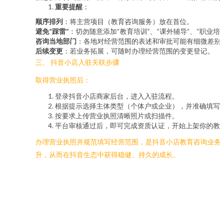
重要提醒
：
顺序排列
：将主营项目（教育咨询服务）放在首位。
避免“踩雷”
：切勿随意添加“教育培训”、“课外辅导”、“职
咨询当地部门
：各地对经营范围的表述和审批可能有细微差
后续变更
：若业务拓展，可随时办理经营范围的变更登记。
三、 抖音小店入驻关联步骤
取得营业执照后：
登录抖音小店商家后台，进入入驻流程。
根据提示选择主体类型（个体户或企业），并准确填写
按要求上传营业执照清晰照片或扫描件。
平台审核通过后，即可完成资质认证，开始上架你的教
办理营业执照并规范填写经营范围，是抖音小店教育咨询业务
升，从而在抖音生态中获得稳健、持久的成长。