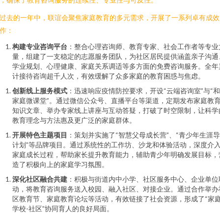
过去的一年中，联谊会聚焦家庭教育的多元需求，开展了一系列卓有成效
作：
构建专业咨询平台
：整合心理咨询师、教育专家、社会工作者等专业
量，组建了一支稳定的志愿服务团队，为社区居民提供涵盖亲子沟通
学业规划、心理健康、家庭关系调适等多方面的免费咨询服务。全年
计接待咨询超千人次，有效缓解了众多家庭的教育困惑与焦虑。
创新线上服务模式
：迅速响应疫情防控要求，开设“云端咨询室”与“
家庭微课堂”。通过微信公众号、直播平台等渠道，定期发布家庭教
知识文章、举办专家线上讲座与互动答疑，打破了时空限制，让科学
教育理念与方法惠及更广泛的家庭群体。
开展特色主题项目
：策划并实施了“智慧父母成长营”、“青少年生涯
计划”等品牌项目。通过系统性的工作坊、沙龙和体验活动，深度介
家庭成长过程，帮助家长提升教育能力，辅助青少年明确发展目标，
造了积极向上的家庭学习氛围。
深化社区融合共建
：积极与街道内中小学、社区服务中心、企业单位
动，将教育咨询服务送入校园、融入社区、对接企业。通过合作举办
区教育节、家庭教育论坛等活动，有效链接了社会资源，形成了“家庭
学校-社区”协同育人的良好局面。