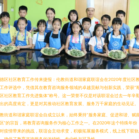
德区社区教育工作传来捷报：伦教街道和谐家庭联谊会在2020年度社区
工作评选中，凭借其在教育咨询服务领域的卓越贡献与创新实践，荣获“
区社区教育工作先进集体”称号。这一荣誉不仅是对该联谊会过去一年辛
出的高度肯定，更是对其推动社区教育发展、服务万千家庭的生动见证。
教街道和谐家庭联谊会自成立以来，始终秉持“服务家庭、促进和谐、赋
区”的宗旨，将教育咨询服务作为核心工作之一。在2020年这个特殊年份
对疫情带来的挑战，联谊会主动求变，积极拓展服务模式，线上线下双轨
，确保了教育咨询服务的连续性、专业性与可及性。